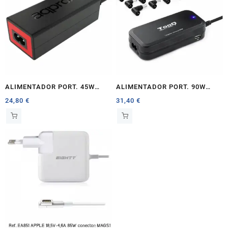
ALIMENTADOR PORT. 45W
ALIMENTADOR PORT. 90W
APPROX AUTOMATICO 8 TIPS
TOOQ AUT O 2 X USB 12
24,80
€
31,40
€
CONECTORES