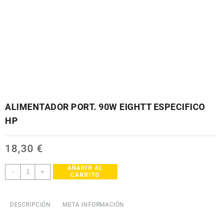
ALIMENTADOR PORT. 90W EIGHTT ESPECIFICO
HP
18,30
€
AÑADIR AL
ALIMENTADOR
-
+
CARRITO
PORT.
90W
EIGHTT
DESCRIPCIÓN
META INFORMACIÓN
ESPECIFICO
HP