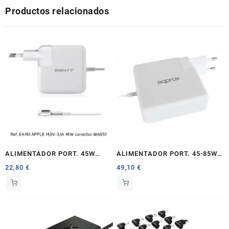
Productos relacionados
cantidad
ALIMENTADOR PORT. 45W
ALIMENTADOR PORT. 45-85W
EIGHTT ESPECIFICO APPLE
MACBO OK APPROX TIPO T
22,80
€
49,10
€
BLANCO