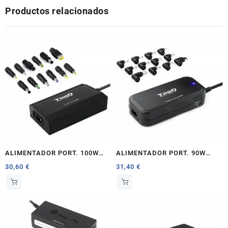
Productos relacionados
cantidad
ALIMENTADOR PORT. 100W
ALIMENTADOR PORT. 90W
TOOQ 1 X USB 12
TOOQ AUT O 2 X USB 12
30,60
€
31,40
€
CONECTORES
CONECTORES