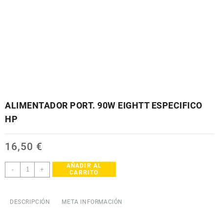
ALIMENTADOR PORT. 90W EIGHTT ESPECIFICO
HP
16,50
€
AÑADIR AL
ALIMENTADOR
-
+
CARRITO
PORT.
90W
EIGHTT
DESCRIPCIÓN
META INFORMACIÓN
ESPECIFICO
HP