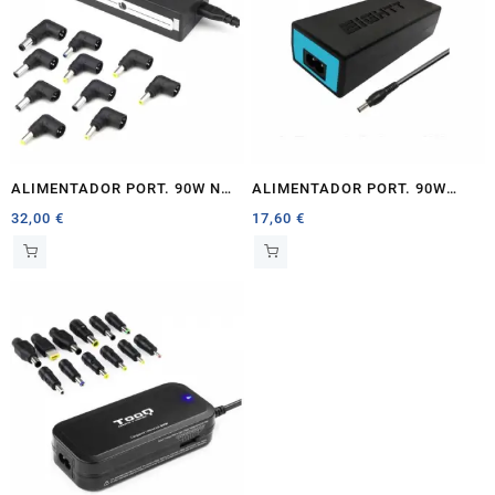
ALIMENTADOR PORT. 90W NGS
ALIMENTADOR PORT. 90W
W-9 0 AUTOMATICO
EIGHTT ESPECIFICO ACER
32,00
€
17,60
€