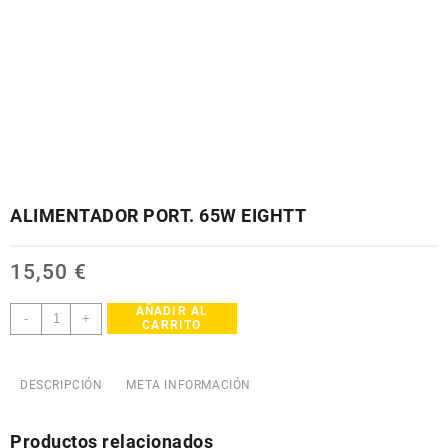
ALIMENTADOR PORT. 65W EIGHTT
15,50
€
AÑADIR AL
ALIMENTADOR
-
+
CARRITO
PORT.
65W
EIGHTT
DESCRIPCIÓN
META INFORMACIÓN
cantidad
Productos relacionados