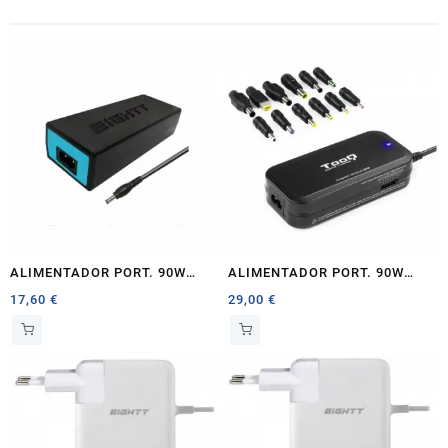
ALIMENTADOR PORT. 90W
ALIMENTADOR PORT. 90W
EIGHTT ESPECIFICO ACER
TOOQ MAN UAL 2 X USB 12
17,60
€
29,00
€
CONECTORES