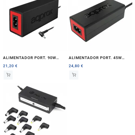
ALIMENTADOR PORT. 90W
ALIMENTADOR PORT. 45W
APPROX
APPROX AUTOMATICO 8 TIPS
21,20
€
24,80
€