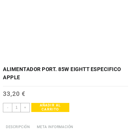
ALIMENTADOR PORT. 85W EIGHTT ESPECIFICO
APPLE
33,20
€
AÑADIR AL
ALIMENTADOR
-
+
CARRITO
PORT.
85W
EIGHTT
DESCRIPCIÓN
META INFORMACIÓN
ESPECIFICO