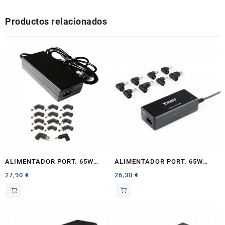
APPLE
Productos relacionados
cantidad
ALIMENTADOR PORT. 65W
ALIMENTADOR PORT. 65W
COOLBO X AUTOMATICO 14
TOOQ AUT O 1 X USB 8
27,90
€
26,30
€
PUNTAS
CONECTORES