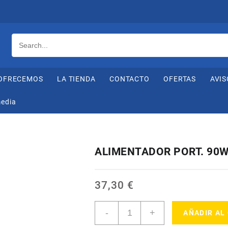
OFRECEMOS
LA TIENDA
CONTACTO
OFERTAS
AVIS
media
ALIMENTADOR PORT. 90W
37,30
€
ALIMENTADOR
-
+
AÑADIR AL
PORT.
90W