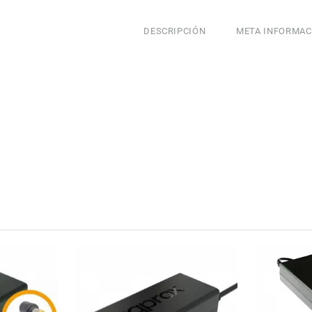
COOLBO
X
DESCRIPCIÓN
META INFORMAC
USB
2.1A
cantidad