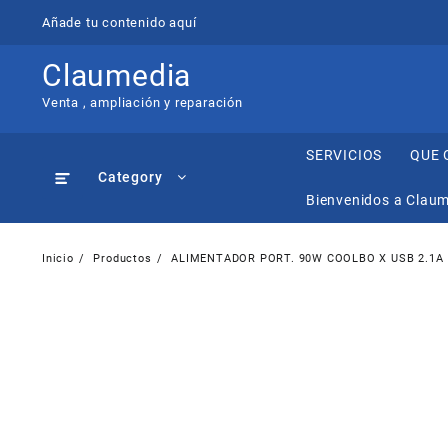
Saltar
Añade tu contenido aquí
al
contenido
Claumedia
Venta , ampliación y reparación
SERVICIOS
QUE 
Category
Bienvenidos a Clau
Inicio
Productos
ALIMENTADOR PORT. 90W COOLBO X USB 2.1A