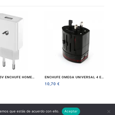
5V ENCHUFE HOME
ENCHUFE OMEGA UNIVERSAL 4 EN
IPO A BLANCO
1 NEGRO
10,70
€
remos que estás de acuerdo con ello.
Aceptar