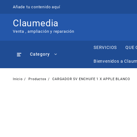
Saltar
Añade tu contenido aquí
al
contenido
Claumedia
Venta , ampliación y reparación
SERVICIOS
QUE 
Category
Bienvenidos a Clau
Inicio
Productos
CARGADOR 5V ENCHUFE 1 X APPLE BLANCO