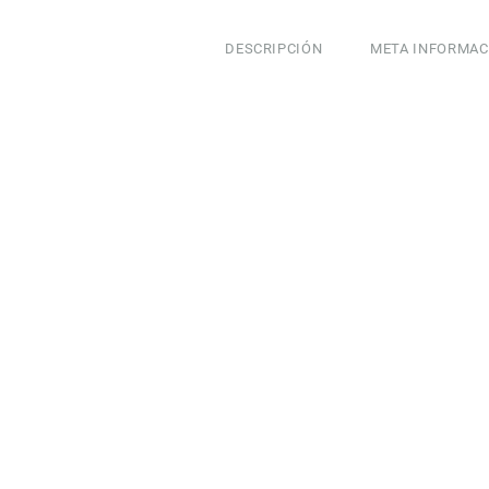
1
X
DESCRIPCIÓN
META INFORMAC
APPLE
BLANCO
cantidad