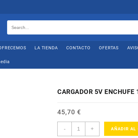
OFRECEMOS
LA TIENDA
CONTACTO
OFERTAS
AVIS
media
CARGADOR 5V ENCHUFE 
45,70
€
CARGADOR
-
+
AÑADIR AL
5V
ENCHUFE