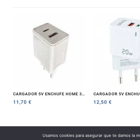
CARGADOR 5V ENCHUFE HOME 3A
CARGADOR 5V ENCHUF
1 X USB 3.0, 1 X TYPE-C BLANCO
11,70
€
TYPE C, USB, 17W BL
12,50
€
Usamos cookies para asegurar que te damos la me