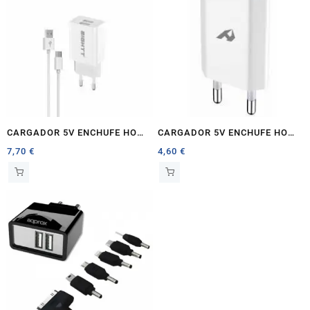
CARGADOR 5V ENCHUFE HOME
CARGADOR 5V ENCHUFE HOME
2.4A TIPO A – C BLANCO
1.0A TIPO A BLANCO
7,70
€
4,60
€