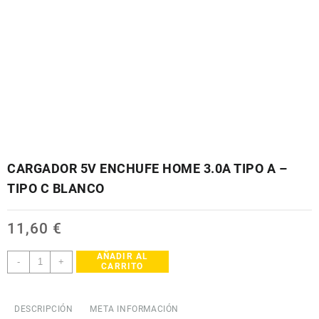
CARGADOR 5V ENCHUFE HOME 3.0A TIPO A –
TIPO C BLANCO
11,60
€
AÑADIR AL
CARGADOR
-
+
CARRITO
5V
ENCHUFE
HOME
DESCRIPCIÓN
META INFORMACIÓN
3.0A