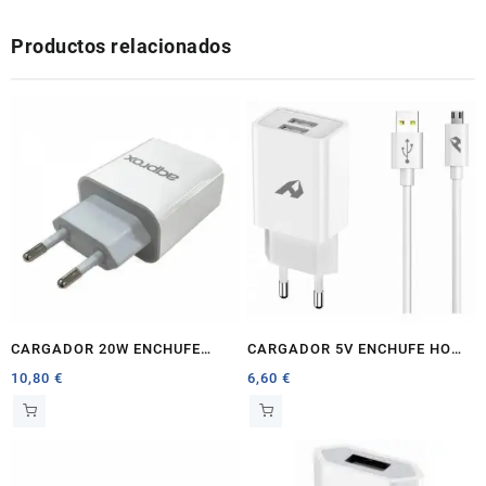
TIPO
Productos relacionados
A
-
TIPO
C
BLANCO
cantidad
CARGADOR 20W ENCHUFE
CARGADOR 5V ENCHUFE HOME
APPROX 1X USB QUICK
2.4A TIPO-A -MICRO USB
10,80
€
6,60
€
CHARGE BLANCO
BLANCO