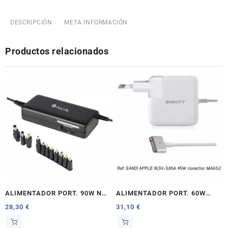
90W
PHOENIX
DESCRIPCIÓN
META INFORMACIÓN
SLIM
cantidad
Productos relacionados
ALIMENTADOR PORT. 90W NGS
ALIMENTADOR PORT. 60W
BAN MANUAL 11 TIPS
EIGHTT ESPECIFICO APPLE
28,30
€
31,10
€