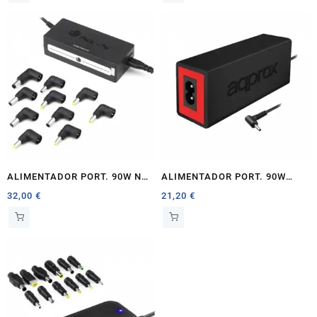
ALIMENTADOR PORT. 90W NGS
ALIMENTADOR PORT. 90W
W-9 0 AUTOMATICO
APPROX
32,00
€
21,20
€