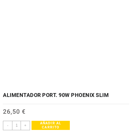
ALIMENTADOR PORT. 90W PHOENIX SLIM
26,50
€
AÑADIR AL
ALIMENTADOR
-
+
CARRITO
PORT.